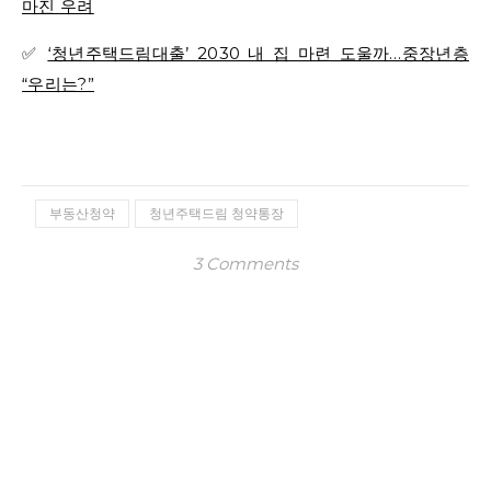
마진 우려
✅
‘청년주택드림대출’ 2030 내 집 마련 도울까…중장년층
“우리는?”
부동산청약
청년주택드림 청약통장
3 Comments