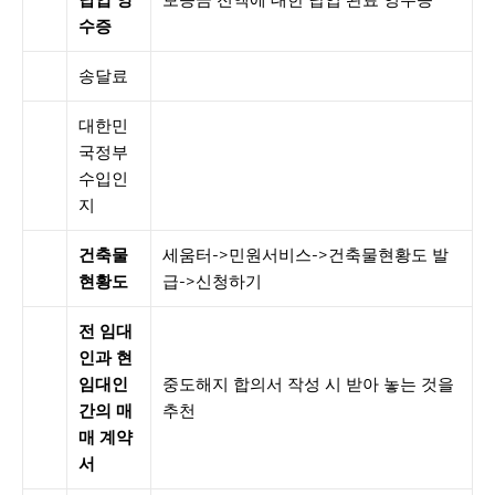
수증
송달료
대한민
국정부
수입인
지
건축물
세움터->민원서비스->건축물현황도 발
현황도
급->신청하기
전 임대
인과 현
임대인
중도해지 합의서 작성 시 받아 놓는 것을
간의 매
추천
매 계약
서