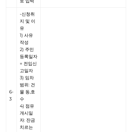
로 입력
-신청취
지 및 이
유
1) 사유
작성
2) 주민
등록일자
= 전입신
고일자
3) 임차
범위: 건
6-
물 동,호
3
수
4) 점유
개시일
자: 잔금
치르는