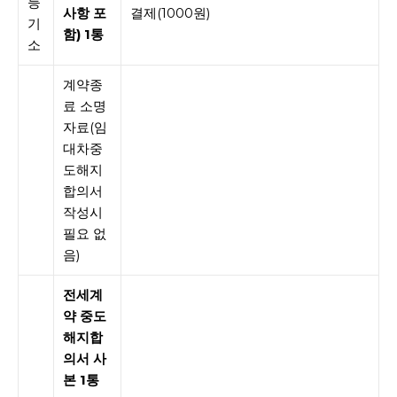
등
사항 포
결제(1000원)
기
함) 1통
소
계약종
료 소명
자료(임
대차중
도해지
합의서
작성시
필요 없
음)
전세계
약 중도
해지합
의서 사
본 1통