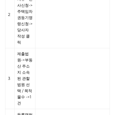
사신청->
주택임차
2
권등기명
령신청->
당사자
작성 클
릭
제출법
원->부동
산 주소
지 소속
3
된 관할
법원 선
택 / 목적
물수 ->1
건
등록면허