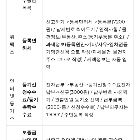
부동산
목록
신고하기->등록면허세->등록분(7200
원) / 납세번호 찍어두기 / 인적사항 / 물
위
건정보(부동산, 주소(등기부등본 주소)) /
등록면
택
과세정보(등록원인-기타/사유-임차권등
허세
스
기명령신청 으로 작성/과세물건-물건지
주소 그대로 작성) / 세액정보는 자동 입
력
인
등기신
전자납부->부동산->등기신청수수료전자
터
청수수
납부->신규(3000원) / 납부번호 사진찍
넷
료/등기
기 / 관할법원 등기소 선택 / 납부금액
등
촉탁수
(3000-등기신청수수료) / 납부의무자는
기
수료
‘OOO’ / 주민등록 작성
소
보증금
납입 영
보증금 전액에 대한 납입 완료 영수증