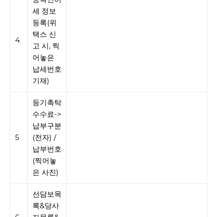
세 정보
등록(위
택스 신
4
고 시, 찍
어놓은
납세번호
기재)
등기촉탁
수수료->
납부구분
5
(전자) /
납부번호
(찍어놓
은 사진)
선담보목
록&당사