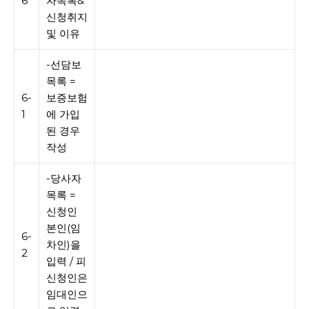
6
자목록&
신청취지
및 이유
-선담보
목록 =
6-
보증보험
1
에 가입
된 경우
작성
-당사자
목록 =
신청인
본인(임
6-
차인)을
2
입력 / 피
신청인은
임대인으