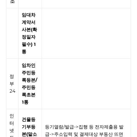
소
임대차
계약서
사본(확
정일자
필수) 1
통
임차인
주민등
정
록등본/
부
주민등
24
록초본
1통
인
건물등
터
기부등
등기열람/발급->집행 등 전자제출용 발
넷
본(말소
급->주소입력 및 결제대상 부동산 뜨면