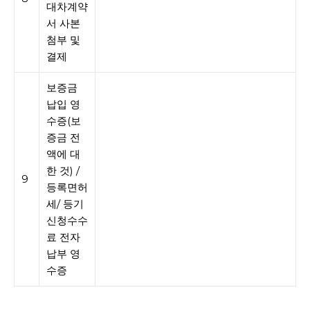
대차계약
서 사본
첨부 및
결제
보증금
납입 영
수증(보
증금 전
액에 대
한 것) /
9
등록면허
세/ 등기
신청수수
료 전자
납부 영
수증