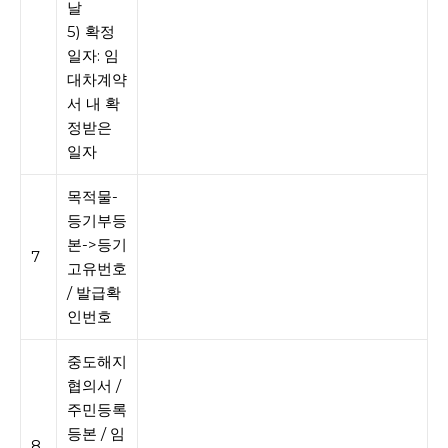
날
5) 확정
일자: 임
대차계약
서 내 확
정받은
일자
목적물-
등기부등
본->등기
7
고유번호
/ 발급확
인번호
중도해지
협의서 /
주민등록
등본 / 임
8