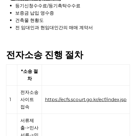
등기신청수수료/등기촉탁수수료
보증금 납입 영수증
건축물 현황도
전 임대인과 현임대인간의 매매 계약서
전자소송 진행 절차
*소송 절
차
전자소송
1
사이트
https://ecfs.scourt.go.kr/ecf/index.jsp
접속
서류제
출->민사
서류->민