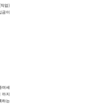
(직업)
 입금이
 증여세
원 까지
록하는