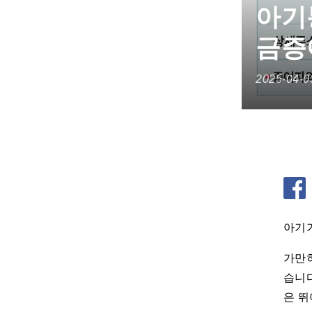
아기
금증
2025-04-0
아기가
가만히
습니다
은 뛰