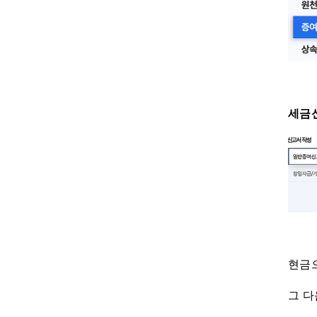
세금신
현금
그 다