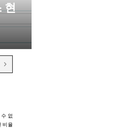
 현
 수 없
션 비율