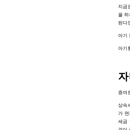
지금은
을 하
된다면
아기 
아기통
자
증여란
상속세
가 면
세금
것이 