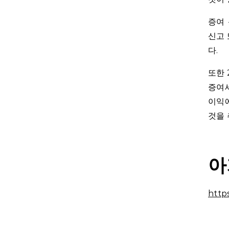
증여 
신고 
다.
또한 
증여
이익에
것을
아
http