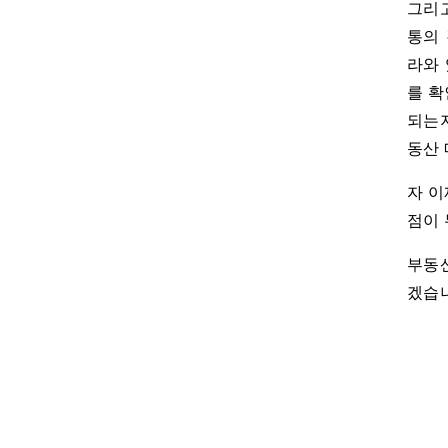
그리고
통의 
라와 
를 확
되는지
동산 
자 이
점이 
부동산
겠습