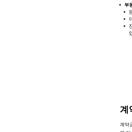
부
계
계약