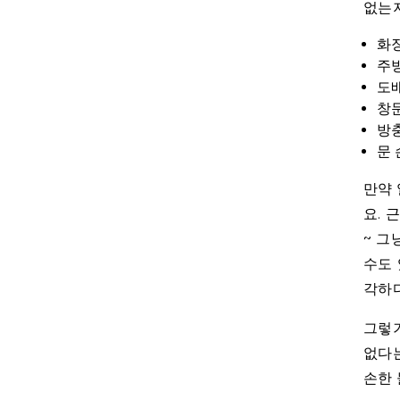
없는지
화
주
도
창
방
문
만약 
요. 
~ 그
수도 
각하다
그렇기
없다는
손한 