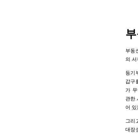
부
부동산
의 서
등기부
갑구
가 
관한 
어 있
그리고
대장상