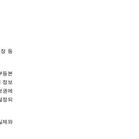
대장 등
기부등본
 정보
보권에
 설정되
 실제와