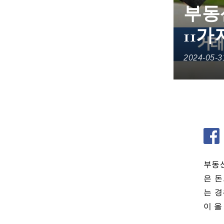
부동
11
2024-05-3
부동산
은 돈
는 경
이 올