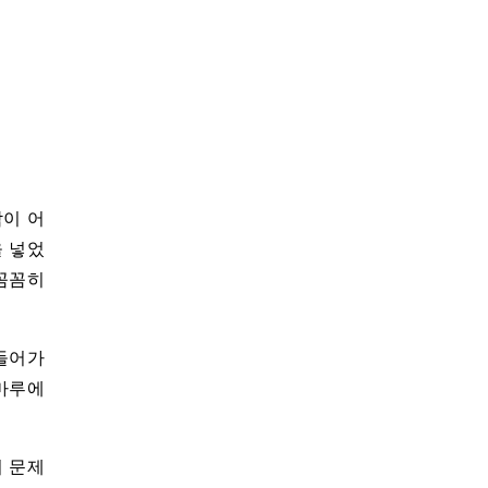
감이 어
을 넣었
 꼼꼼히
 들어가
 마루에
이 문제