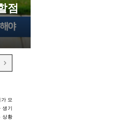
의할점
내가 모
가 생기
는 상황