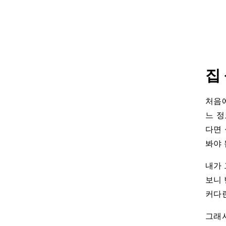
집
처음에
느 정
다면 
봐야 
내가 
보니 
커다란
그래서