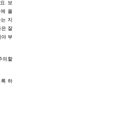
요. 보
넷에 올
하는 지
풍은 잘
셔야 부
 주의할
도록 하